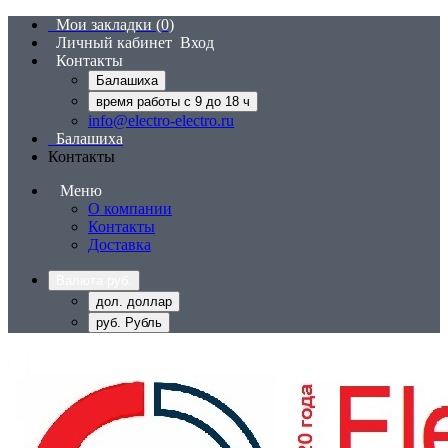
Мои закладки (0)
Личный кабинет
Вход
Контакты
Балашиха
время работы с 9 до 18 ч
info@electro-electro.ru
Балашиха
Контакты
Меню
О компании
Контакты
Доставка
Валюта
руб.
дол. доллар
руб. Рубль