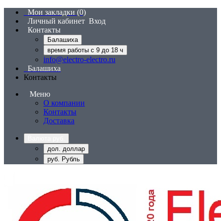
Мои закладки (0)
Личный кабинет
Вход
Контакты
Балашиха
время работы с 9 до 18 ч
info@electro-electro.ru
Балашиха
Контакты
Меню
О компании
Контакты
Доставка
Валюта
руб.
дол. доллар
руб. Рубль