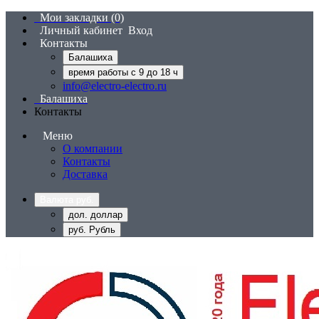
Мои закладки (0)
Личный кабинет
Вход
Контакты
Балашиха
время работы с 9 до 18 ч
info@electro-electro.ru
Балашиха
Контакты
Меню
О компании
Контакты
Доставка
Валюта
руб.
дол. доллар
руб. Рубль