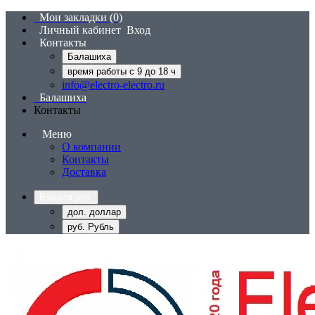
Мои закладки (0)
Личный кабинет
Вход
Контакты
Балашиха
время работы с 9 до 18 ч
info@electro-electro.ru
Балашиха
Контакты
Меню
О компании
Контакты
Доставка
Валюта
руб.
дол. доллар
руб. Рубль